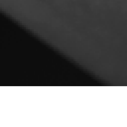
 bimetalliche
Lama per se